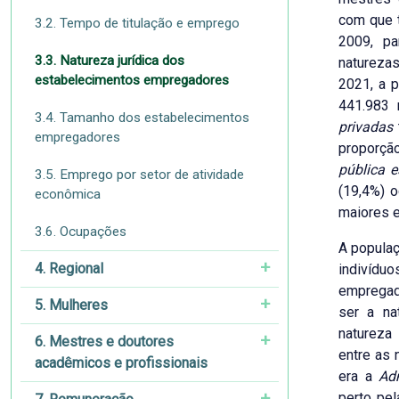
com que 
3.2. Tempo de titulação e emprego
2009, pa
3.3. Natureza jurídica dos
natureza
estabelecimentos empregadores
2021, a 
441.983
3.4. Tamanho dos estabelecimentos
privadas
empregadores
proporçã
pública 
3.5. Emprego por setor de atividade
(19,4%) 
econômica
maiores 
3.6. Ocupações
A popula
4. Regional
indivíduo
emprega
5. Mulheres
ser a na
natureza
6. Mestres e doutores
entre as 
acadêmicos e profissionais
era a
Ad
perto pel