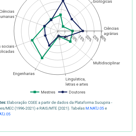
biológicas
Ciências
humanas
Ciências
agrárias
0%
5%
10%
15%
20%
25%
30%
s sociais
plicadas
Multidisciplinar
Engenharias
Linguística,
letras e artes
Mestres
Doutores
tes:
Elaboração CGEE a partir de dados da Plataforma Sucupira -
es/MEC (1996-2021) e RAIS/MTE (2021). Tabelas
M.NATJ.05
e
ATJ.05