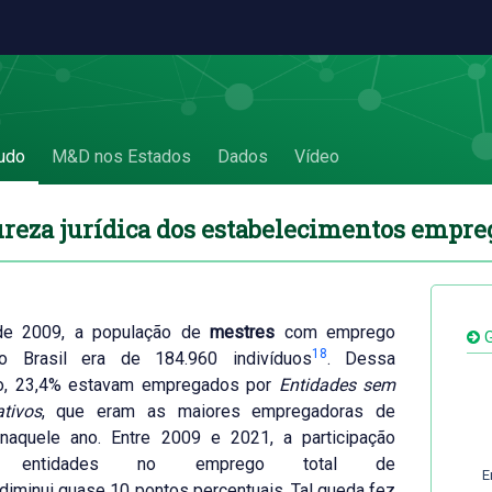
os empregadores - 3.3. Natureza jurídica 
udo
M&D nos Estados
Dados
Vídeo
ureza jurídica dos estabelecimentos empr
de 2009, a população de
mestres
com emprego
G
18
o Brasil era de 184.960 indivíduos
. Dessa
o, 23,4% estavam empregados por
Entidades sem
ativos
, que eram as maiores empregadoras de
naquele ano. Entre 2009 e 2021, a participação
s entidades no emprego total de
E
iminui quase 10 pontos percentuais. Tal queda fez