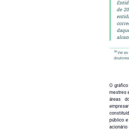
Entid
de 20
enti
corr
daqu
alcan
18
Ver as 
doutores
O gráfico
mestres e
áreas d
empresar
constitu
público e
acionário