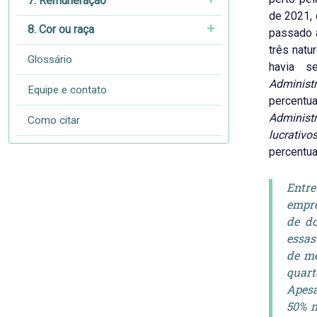
7. Remuneração
de 2021,
8. Cor ou raça
passado a
três natu
Glossário
havia s
Administ
Equipe e contato
percentu
Administ
Como citar
lucrativo
percentua
Entre
empre
de do
essas
de me
quart
Apesa
50% n