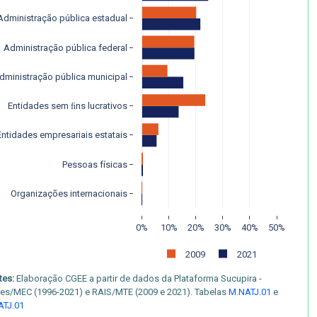
Administração pública estadual
Administração pública federal
dministração pública municipal
Entidades sem ﬁns lucrativos
Entidades empresariais estatais
Pessoas físicas
Organizações internacionais
0%
10%
20%
30%
40%
50%
2009
2021
tes:
Elaboração CGEE a partir de dados da Plataforma Sucupira -
es/MEC (1996-2021) e RAIS/MTE (2009 e 2021). Tabelas
M.NATJ.01
e
ATJ.01