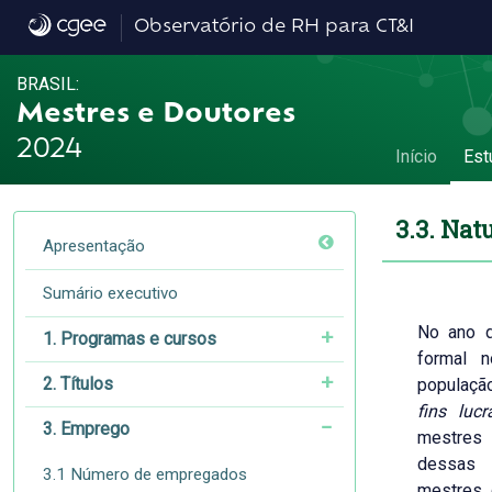
3.3. Natureza jurídica dos estabeleciment
Observatório de RH para CT&I
BRASIL:
Mestres e Doutores
2024
Início
Est
3.3. Nat
Apresentação
Sumário executivo
No ano 
1. Programas e cursos
formal n
2. Títulos
populaçã
fins lucr
3. Emprego
mestres 
dessa
3.1 Número de empregados
mestres d