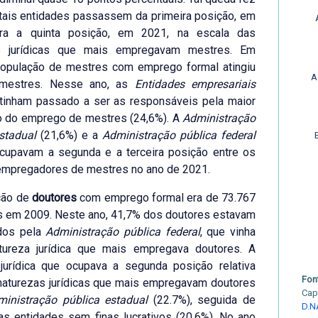
tais entidades passassem da primeira posição, em
ra a quinta posição, em 2021, na escala das
s jurídicas que mais empregavam mestres. Em
população de mestres com emprego formal atingiu
A
 mestres. Nesse ano, as
Entidades empresariais
tinham passado a ser as responsáveis pela maior
o do emprego de mestres (24,6%). A
Administração
estadual
(21,6%) e a
Administração pública federal
ocupavam a segunda e a terceira posição entre os
empregadores de mestres no ano de 2021.
ção de
doutores
com emprego formal era de 73.767
s em 2009. Neste ano, 41,7% dos doutores estavam
dos pela
Administração pública federal
, que vinha
tureza jurídica que mais empregava doutores. A
 jurídica que ocupava a segunda posição relativa
Fon
naturezas jurídicas que mais empregavam doutores
Cap
ministração pública estadual
(22.7%), seguida de
D.N
as entidades sem finas lucrativos (20,6%). No ano