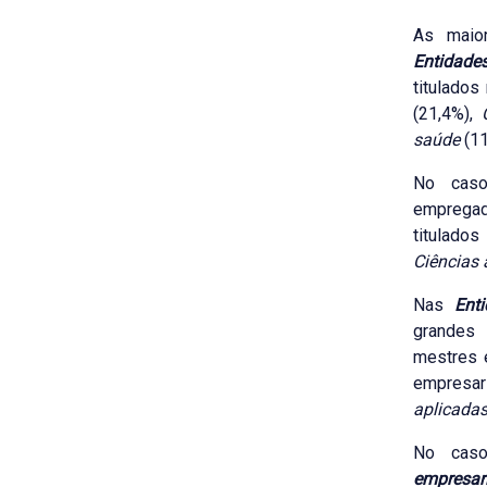
As maio
Entidades
titulado
(21,4%),
saúde
(1
No caso
emprega
titulado
Ciências 
Nas
Ent
grandes
mestres 
empresari
aplicada
No cas
empresari