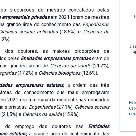
res proporções de mestres contratados pelas
 empresariais privadas
em 2021 foram de mestres
s na grande área do conhecimento das
Engenharias
Ciências sociais aplicadas
(18,6%) e
Ciências da
1,3%).
Ciência
 dos doutores, as maiores proporções de
a
dos pelas
Entidades empresariais privadas
eram de
s nas grandes áreas de
Ciências da saúde
(21,2%),
agrárias
(17,2%) e
Ciências biológicas
(12,6%).
idades empresariais estatais
,
a ordem das três
 áreas do conhecimento que mais empregavam
em 2021 era a mesma da existente nas entidades
Fon
ais privadas:
Engenharias
(27,1%),
Ciências sociais
Cap
s
(21,5%) e
Ciências da saúde
(15,9%).
D.N
o do emprego dos doutores nas
Entidades
ais estatais
,
a grande área do conhecimento das