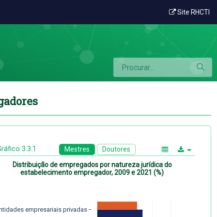
dos estabelecimentos empregadores
Site RHCTI
egadores
ráfico 3.3.1
Mestres
Doutores
Distribuição de empregados por natureza jurídica do
estabelecimento empregador, 2009 e 2021 (%)
ntidades empresariais privadas