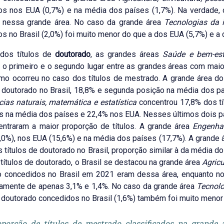
s nos EUA (0,7%) e na média dos países (1,7%). Na verdade, o
 nessa grande área. No caso da grande área
Tecnologias da
s no Brasil (2,0%) foi muito menor do que a dos EUA (5,7%) e a 
dos títulos de
doutorado
, as grandes áreas
Saúde e bem-est
o primeiro e o segundo lugar entre as grandes áreas com maio
mo ocorreu no caso dos títulos de mestrado. A grande área 
e doutorado no Brasil, 18,8% e segunda posição na média dos pa
cias naturais, matemática e estatística
concentrou 17,8% dos tí
os na média dos países e 22,4% nos EUA. Nesses últimos dois pa
ntraram a maior proporção de títulos. A grande área
Engenhar
3,0%), nos EUA (15,6%) e na média dos países (17,7%). A grande
 títulos de doutorado no Brasil, proporção similar à da média d
títulos de doutorado, o Brasil se destacou na grande área
Agricu
o concedidos no Brasil em 2021 eram dessa área, enquanto no
vamente de apenas 3,1% e 1,4%. No caso da grande área
Tecnol
e doutorado concedidos no Brasil (1,6%) também foi muito menor
porção de títulos de mestrado classificados na grande á