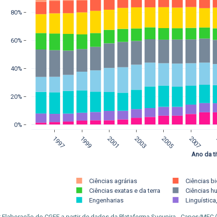
80%
60%
40%
20%
0%
1997
1999
2001
2003
2005
2007
Ano da ti
Ciências agrárias
Ciências b
Ciências exatas e da terra
Ciências 
Engenharias
Linguística,
:
Elaboração do CGEE a partir de dados da Plataforma Sucupira - Capes/MEC 