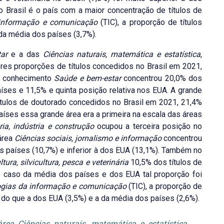
 Brasil é o país com a maior concentração de títulos de
 informação e comunicação
(TIC), a proporção de títulos
da média dos países (3,7%).
ar
e a das
Ciências naturais, matemática e estatística
,
res proporções de títulos concedidos no Brasil em 2021,
do conhecimento
Saúde e bem-estar
concentrou 20,0% dos
íses e 11,5% e quinta posição relativa nos EUA. A grande
tulos de doutorado concedidos no Brasil em 2021, 21,4%
íses essa grande área era a primeira na escala das áreas
ia, indústria e construção
ocupou a terceira posição no
 área
Ciências sociais, jornalismo e informação
concentrou
os países (10,7%) e inferior à dos EUA (13,1%). Também no
ltura, silvicultura, pesca e veterinária
10,5% dos títulos de
 caso da média dos países e dos EUA tal proporção foi
ogias da informação e comunicação
(TIC), a proporção de
 do que a dos EUA (3,5%) e a da média dos países (2,6%).
rea Ciências naturais, matemática e estatística