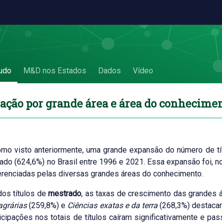
onhecimento - 2.6 Titulação por grande áre
udo
M&D nos Estados
Dados
Vídeo
lação por grande área e área do conhecime
omo visto anteriormente, uma grande expansão do número de t
ado (624,6%) no Brasil entre 1996 e 2021. Essa expansão foi, n
erenciadas pelas diversas grandes áreas do conhecimento.
os títulos de
mestrado
, as taxas de crescimento das grandes 
agrárias
(259,8%) e
Ciências exatas e da terra
(268,3%) destaca
icipações nos totais de títulos caíram significativamente e pas