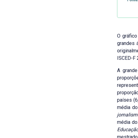
O gráfico
grandes 
originalm
ISCED-F 
A grande
proporçõ
represent
proporção
países (6
média do
jornalis
média dos
Educaçã
mestrado