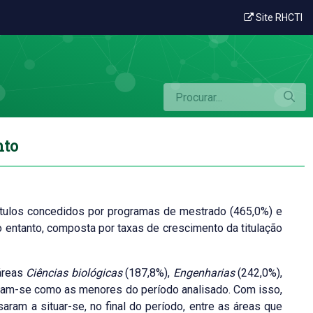
a e área do conhecimento
Site RHCTI
nto
ítulos concedidos por programas de mestrado (465,0%) e
o entanto, composta por taxas de crescimento da titulação
áreas
Ciências biológicas
(187,8%),
Engenharias
(242,0%),
ram-se como as menores do período analisado. Com isso,
saram a situar-se, no final do período, entre as áreas que