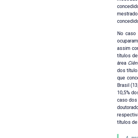
concedido
mestrado
concedido
No caso 
ocuparam 
assim co
títulos d
área
Ciên
dos títul
que conce
Brasil (1
10,5% dos
caso dos 
doutorad
respecti
títulos d
A pro