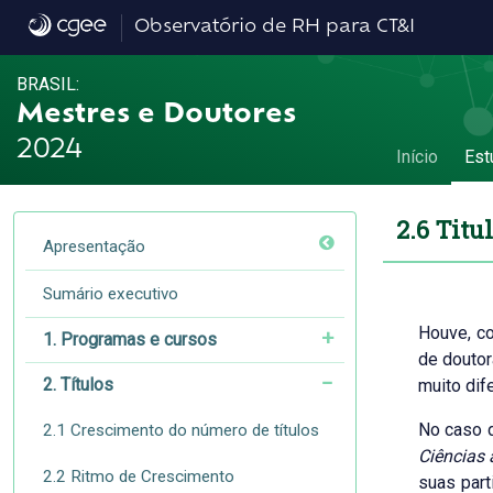
2.6 Titulação por grande área e área do c
Observatório de RH para CT&I
BRASIL:
Mestres e Doutores
2024
Início
Est
2.6 Titu
Apresentação
Sumário executivo
Houve, c
1. Programas e cursos
de doutor
2. Títulos
muito dif
No caso d
2.1 Crescimento do número de títulos
Ciências 
2.2 Ritmo de Crescimento
suas part