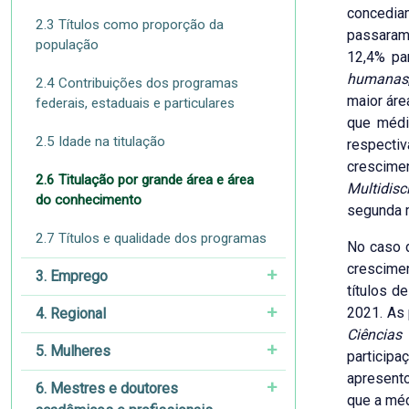
concedia
2.3 Títulos como proporção da
passaram
população
12,4% pa
humanas
2.4 Contribuições dos programas
maior áre
federais, estaduais e particulares
que médi
2.5 Idade na titulação
respecti
crescime
2.6 Titulação por grande área e área
Multidisc
do conhecimento
segunda m
2.7 Títulos e qualidade dos programas
No caso 
crescimen
3. Emprego
títulos d
2021. As
4. Regional
Ciências
5. Mulheres
particip
apresento
6. Mestres e doutores
que a méd