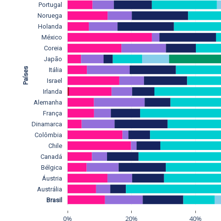
Portugal
Noruega
Holanda
México
Coreia
Japão
Países
Itália
Israel
Irlanda
Alemanha
França
Dinamarca
Colômbia
Chile
Canadá
Bélgica
Áustria
Austrália
Brasil
0%
20%
40%