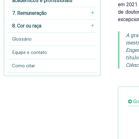
acadêmicos e profissionais
em 2021
de douto
7. Remuneração
excepcion
8. Cor ou raça
A gra
Glossário
mestr
Engen
Equipe e contato
títul
Ciênc
Como citar
Grá