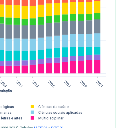
2009
2011
2013
2015
2017
2019
2021
tulação
iológicas
Ciências da saúde
humanas
Ciências sociais aplicadas
 letras e artes
Multidisciplinar
(1996-2021). Tabelas
M.TIT.01
e
D.TIT.01