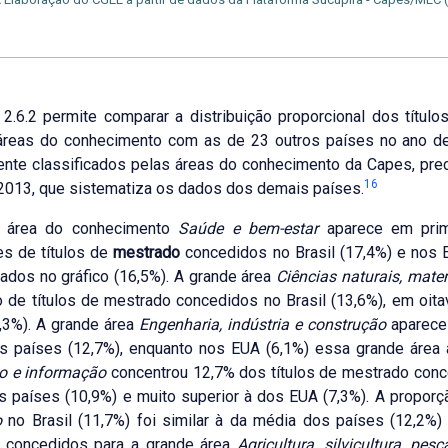
 2.6.2 permite comparar a distribuição proporcional dos títu
áreas do conhecimento com as de 23 outros países no ano de 
ente classificados pelas áreas do conhecimento da Capes, preci
16
2013, que sistematiza os dados dos demais países.
 área do conhecimento
Saúde e bem-estar
aparece em prim
es de títulos de
mestrado
concedidos no Brasil (17,4%) e nos 
ados no gráfico (16,5%). A grande área
Ciências naturais, matem
 de títulos de mestrado concedidos no Brasil (13,6%), em oit
,3%). A grande área
Engenharia, indústria e construção
aparece 
s países (12,7%), enquanto nos EUA (6,1%) essa grande área 
mo e informação
concentrou 12,7% dos títulos de mestrado conce
 países (10,9%) e muito superior à dos EUA (7,3%). A proporç
o
no Brasil (11,7%) foi similar à da média dos países (12,2%) 
 concedidos para a grande área
Agricultura, silvicultura, pesc