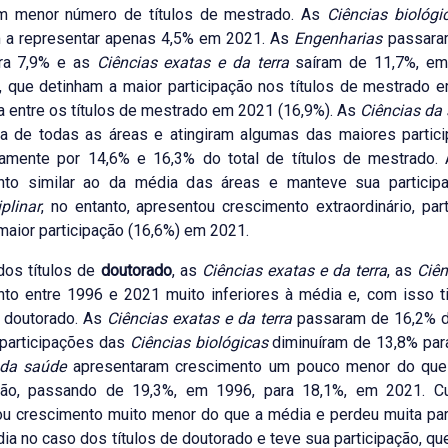
m menor número de títulos de mestrado. As
Ciências biológi
 a representar apenas 4,5% em 2021. As
Engenharias
passaram
ra 7,9% e as
Ciências exatas e da terra
saíram de 11,7%, em 
, que detinham a maior participação nos títulos de mestrado
a entre os títulos de mestrado em 2021 (16,9%). As
Ciências da
a de todas as áreas e atingiram algumas das maiores partici
vamente por 14,6% e 16,3% do total de títulos de mestrado.
nto similar ao da média das áreas e manteve sua partici
iplinar
, no entanto, apresentou crescimento extraordinário, pa
aior participação (16,6%) em 2021.
dos títulos de
doutorado
, as
Ciências exatas e da terra
, as
Ciên
to entre 1996 e 2021 muito inferiores à média e, com isso tiv
e doutorado. As
Ciências exatas e da terra
passaram de 16,2% do
 participações das
Ciências biológicas
diminuíram de 13,8% par
 da saúde
apresentaram crescimento um pouco menor do que 
ação, passando de 19,3%, em 1996, para 18,1%, em 2021. C
u crescimento muito menor do que a média e perdeu muita par
ia no caso dos títulos de doutorado e teve sua participação, qu