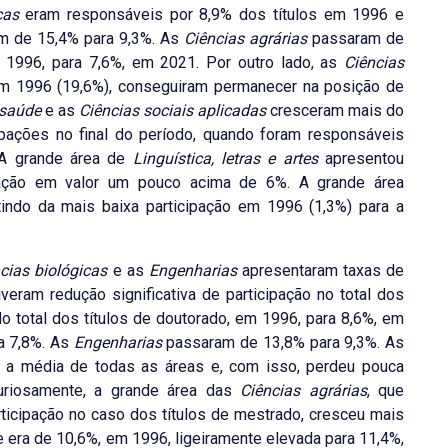
cas
eram responsáveis por 8,9% dos títulos em 1996 e
 de 15,4% para 9,3%. As
Ciências agrárias
passaram de
1996, para 7,6%, em 2021. Por outro lado, as
Ciências
 em 1996 (19,6%), conseguiram permanecer na posição de
 saúde
e as
Ciências sociais aplicadas
cresceram mais do
pações no final do período, quando foram responsáveis
 A grande área de
Linguística, letras e artes
apresentou
pação em valor um pouco acima de 6%. A grande área
rtindo da mais baixa participação em 1996 (1,3%) para a
cias biológicas
e as
Engenharias
apresentaram taxas de
eram redução significativa de participação no total dos
 total dos títulos de doutorado, em 1996, para 8,6%, em
a 7,8%. As
Engenharias
passaram de 13,8% para 9,3%. As
a média de todas as áreas e, com isso, perdeu pouca
uriosamente, a grande área das
Ciências agrárias
, que
ticipação no caso dos títulos de mestrado, cresceu mais
e era de 10,6%, em 1996, ligeiramente elevada para 11,4%,