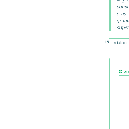
conce
e na 
grand
super
16
A tabela
Grá