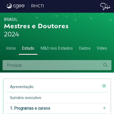
8.4. Emprego formal e cor ou raça - 8.4. E
RHCTI
BRASIL:
Mestres e Doutores
2024
Início
Estudo
M&D nos Estados
Dados
Vídeo
Apresentação
Sumário executivo
1. Programas e cursos