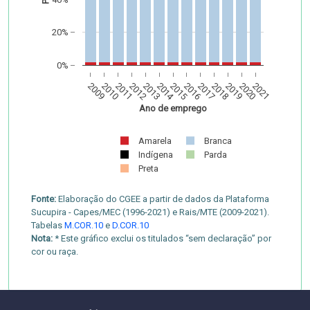
20%
0%
2009
2010
2011
2012
2013
2014
2015
2016
2017
2018
2019
2020
2021
Ano de emprego
Amarela
Branca
Indígena
Parda
Preta
Fonte:
Elaboração do CGEE a partir de dados da Plataforma
Sucupira - Capes/MEC (1996-2021) e Rais/MTE (2009-2021).
Tabelas
M.COR.10
e
D.COR.10
Nota:
* Este gráfico exclui os titulados “sem declaração” por
cor ou raça.