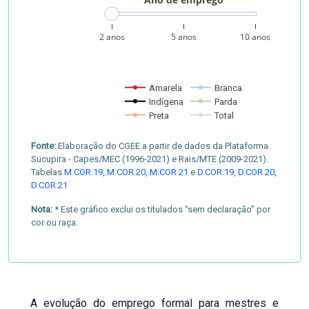
2 anos
5 anos
10 anos
Amarela
Branca
Indígena
Parda
Preta
Total
Fonte:
Elaboração do CGEE a partir de dados da Plataforma
Sucupira - Capes/MEC (1996-2021) e Rais/MTE (2009-2021).
Tabelas
M.COR.19,
M.COR.20
,
M.COR.21
e
D.COR.19
,
D.COR.20
,
D.COR.21
Nota:
* Este gráfico exclui os titulados “sem declaração” por
cor ou raça.
A evolução do emprego formal para mestres e