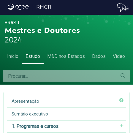
Equipe e contato - Equipe e contato
RHCTI
BRASIL:
Mestres e Doutores
2024
Início
Estudo
M&D nos Estados
Dados
Vídeo
Apresentação
Sumário executivo
1. Programas e cursos