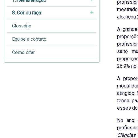
7. Remuneração
profissio
mestrad
8. Cor ou raça
alcançou 
Glossário
A grande
proporç
Equipe e contato
profissio
salto mu
Como citar
proporção
26,9% no 
A propor
modalid
atingido
tendo pa
esses do
No ano 
profissio
Ciências