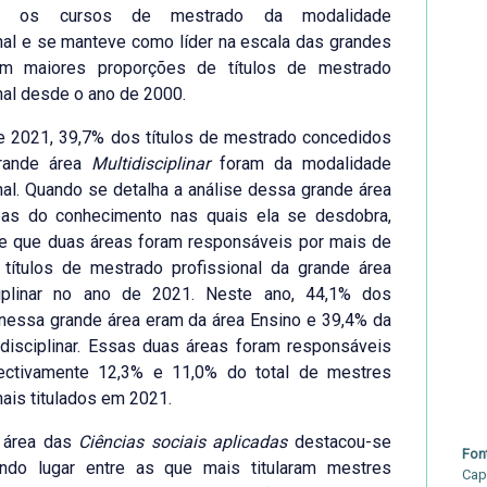
ou os cursos de mestrado da modalidade
nal e se manteve como líder na escala das grandes
m maiores proporções de títulos de mestrado
nal desde o ano de 2000.
e 2021, 39,7% dos títulos de mestrado concedidos
rande área
Multidisciplinar
foram da modalidade
nal. Quando se detalha a análise dessa grande área
eas do conhecimento nas quais ela se desdobra,
se que duas áreas foram responsáveis por mais de
títulos de mestrado profissional da grande área
ciplinar no ano de 2021. Neste ano, 44,1% dos
 nessa grande área eram da área Ensino e 39,4% da
rdisciplinar. Essas duas áreas foram responsáveis
ectivamente 12,3% e 11,0% do total de mestres
nais titulados em 2021.
 área das
Ciências sociais aplicadas
destacou-se
Fon
do lugar entre as que mais titularam mestres
Cap