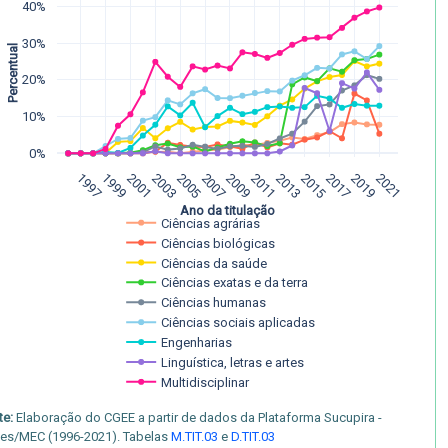
40%
30%
Percentual
20%
10%
0%
1997
1999
2001
2003
2005
2007
2009
2011
2013
2015
2017
2019
2021
Ano da titulação
Ciências agrárias
Ciências biológicas
Ciências da saúde
Ciências exatas e da terra
Ciências humanas
Ciências sociais aplicadas
Engenharias
Linguística, letras e artes
Multidisciplinar
te:
Elaboração do CGEE a partir de dados da Plataforma Sucupira -
es/MEC (1996-2021). Tabelas
M.TIT.03
e
D.TIT.03