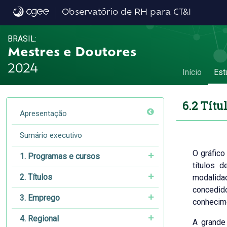
6.2 Títulos profissionais por grande área 
Observatório de RH para CT&I
BRASIL:
Mestres e Doutores
2024
Início
Est
6.2 Títu
Apresentação
Sumário executivo
O gráfico
1. Programas e cursos
títulos 
2. Títulos
modalid
conced
3. Emprego
conhecim
4. Regional
A grande