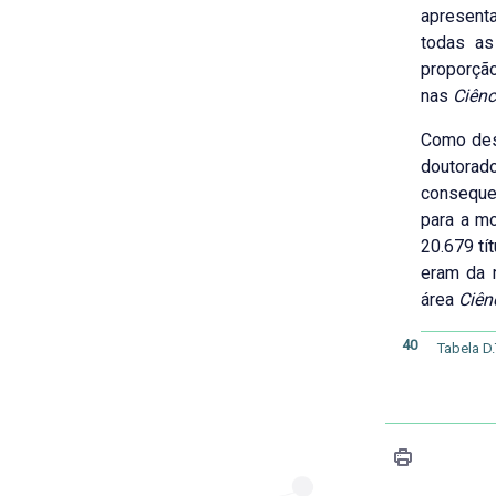
apresenta
todas as
proporçã
nas
Ciênc
Como dest
doutorado
conseque
para a mo
20.679 tí
eram da 
área
Ciên
40
Tabela D.