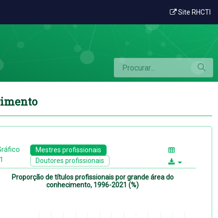
s por grande área do conhecimento
Site RHCTI
ecimento
ráfico
Mestres profissionais
.1
Doutores profissionais
Proporção de títulos profissionais por grande área do
conhecimento, 1996-2021 (%)