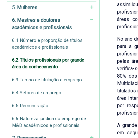
assimil
5. Mulheres
profissio
áreas co
6. Mestres e doutores
profissio
acadêmicos e profissionais
No ano d
6.1 Número e proporção de títulos
para a g
acadêmicos e profissionais
profissio
6.2 Títulos profissionais por grande
pelas ár
área do conhecimento
verifica-
80% dos 
6.3 Tempo de titulação e emprego
Multidis
titulados
6.4 Setores de emprego
área Inte
por resp
6.5 Remuneração
profissio
6.6 Natureza jurídica do emprego de
A grande
M&D acadêmicos e profissionais
em segun