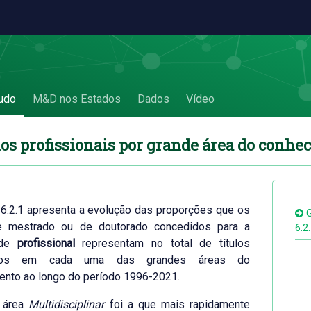
do conhecimento - 6.2 Títulos profissionai
udo
M&D nos Estados
Dados
Vídeo
los profissionais por grande área do conh
 6.2.1 apresenta a evolução das proporções que os
G
de mestrado ou de doutorado concedidos para a
6.2
ade
profissional
representam no total de títulos
idos em cada uma das grandes áreas do
ento ao longo do período 1996-2021.
 área
Multidisciplinar
foi a que mais rapidamente