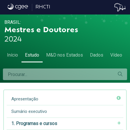
6.6 Natureza jurídica do emprego de M&D a
RHCTI
BRASIL:
Mestres e Doutores
2024
Início
Estudo
M&D nos Estados
Dados
Vídeo
Apresentação
Sumário executivo
1. Programas e cursos