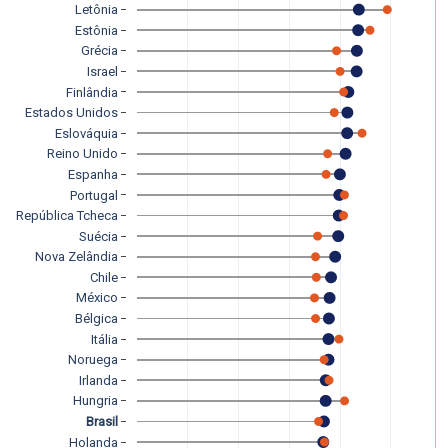
Letônia
Estônia
Grécia
Israel
Finlândia
Estados Unidos
Eslováquia
Reino Unido
Espanha
Portugal
República Tcheca
Suécia
Nova Zelândia
Chile
México
Bélgica
Itália
Noruega
Irlanda
Hungria
Brasil
Holanda