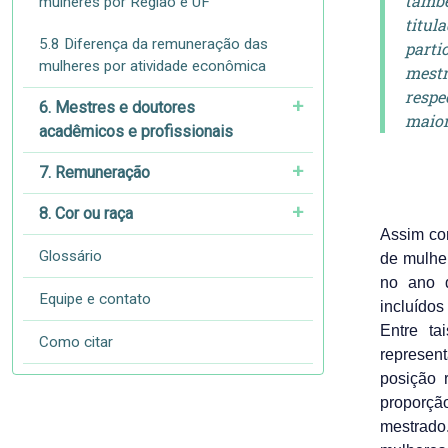
també
mulheres por Região e UF
titul
5.8 Diferença da remuneração das
parti
mulheres por atividade econômica
mestr
respe
6. Mestres e doutores
maior
acadêmicos e profissionais
7. Remuneração
8. Cor ou raça
Assim co
Glossário
de mulhe
no ano 
Equipe e contato
incluídos
Entre ta
Como citar
represent
posição 
proporçã
mestrado