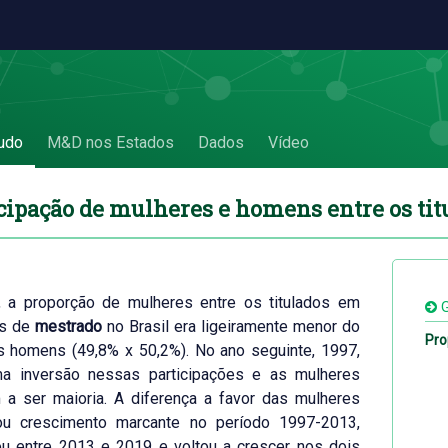
e os titulados - 5.1 Participação de mulhe
udo
M&D nos Estados
Dados
Vídeo
icipação de mulheres e homens entre os tit
 a proporção de mulheres entre os titulados em
G
as de
mestrado
no Brasil era ligeiramente menor do
Pro
s homens (49,8% x 50,2%). No ano seguinte, 1997,
a inversão nessas participações e as mulheres
 a ser maioria. A diferença a favor das mulheres
ou crescimento marcante no período 1997-2013,
ou entre 2013 e 2019 e voltou a crescer nos dois