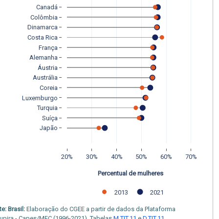
Canadá
Colômbia
Dinamarca
Costa Rica
França
Alemanha
Áustria
Austrália
Coreia
Luxemburgo
Turquia
Suíça
Japão
20%
30%
40%
50%
60%
70%
Percentual de mulheres
2013
2021
e: Brasil:
Elaboração do CGEE a partir de dados da Plataforma
upira - Capes/MEC (1996-2021). Tabelas
M.TIT.11
e
D.TIT.11