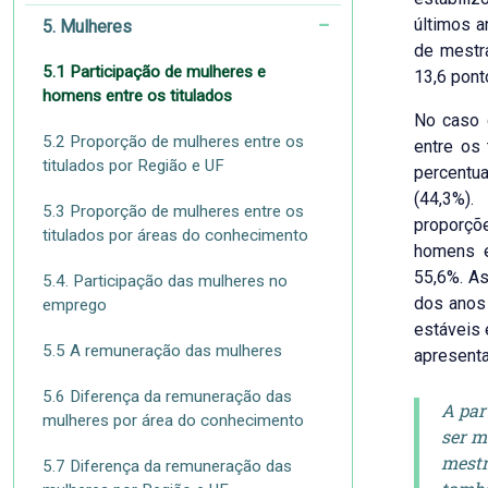
últimos a
5. Mulheres
de mestr
5.1 Participação de mulheres e
13,6 pont
homens entre os titulados
No caso 
5.2 Proporção de mulheres entre os
entre os 
titulados por Região e UF
percent
(44,3%).
5.3 Proporção de mulheres entre os
proporçõe
titulados por áreas do conhecimento
homens e
55,6%. As
5.4. Participação das mulheres no
dos anos 
emprego
estáveis 
5.5 A remuneração das mulheres
apresenta
5.6 Diferença da remuneração das
A par
mulheres por área do conhecimento
ser m
mestr
5.7 Diferença da remuneração das