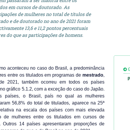
m passaram a ser maioria entre os
ados em cursos de doutorado. As
cipações de mulheres no total de títulos de
ado e de doutorado no ano de 2021 foram
ctivamente 13,6 e 11,2 pontos percentuais
es do que as participações de homens.
mo aconteceu no caso do Brasil, a predominância
G
res entre os titulados em programas de
mestrado
,
P
de 2021, também ocorreu em todos os países
 no gráfico 5.1.2, com a exceção do caso do Japão.
is países, o Brasil, país no qual as mulheres
aram 56,8% do total de titulados, aparece na 25ª
relativa na escala dos países com mais elevada
o de mulheres entre os titulados em cursos de
. Outros 14 países apresentaram proporções de