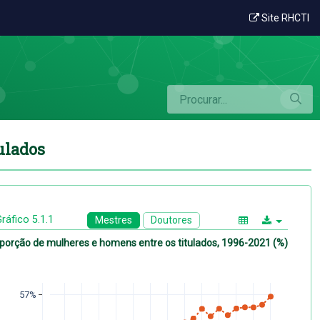
res e homens entre os titulados
Site RHCTI
ulados
ráfico 5.1.1
Mestres
Doutores
porção de mulheres e homens entre os titulados, 1996-2021 (%)
57%