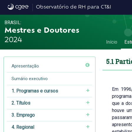
5.1 Participação de mulheres e homens entr
Observatório de RH para CT&I
BRASIL:
Mestres e Doutores
2024
Início
Est
5.1 Part
Apresentação
Sumário executivo
Em 1996,
1. Programas e cursos
program
2. Títulos
que a do
houve um
3. Emprego
passaram
apresent
4. Regional
estabiliz