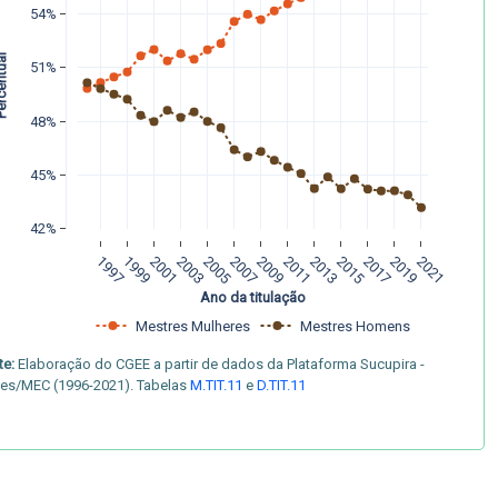
54%
entual 
51%
48%
45%
42%
1997
1999
2001
2003
2005
2007
2009
2011
2013
2015
2017
2019
2021
Ano da titulação
Mestres Mulheres
Mestres Homens
te:
Elaboração do CGEE a partir de dados da Plataforma Sucupira -
es/MEC (1996-2021). Tabelas
M.TIT.11
e
D.TIT.11