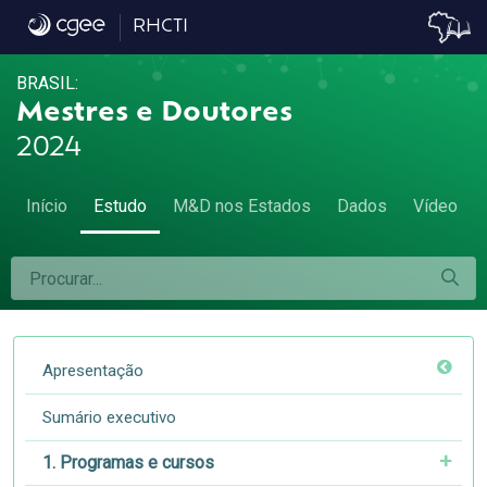
4.4 Exportadores e importadores - 4.4 Exp
RHCTI
BRASIL:
Mestres e Doutores
2024
Início
Estudo
M&D nos Estados
Dados
Vídeo
Apresentação
Sumário executivo
1. Programas e cursos