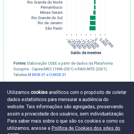
Rio Grande do Norte
Pernambuco
Minas Gerais
Rio Grande do Sul
Rio de Janeiro
São Paulo
−30.000
−25.000
−20.000
−15.000
−10.000
−5.000
0
5.000
10.000
Saldo de mestres
Fontes:
Elaboração CGEE a partir de dados da Plataforma
Sucupira - Capes/MEC (1996-2021) e RAIS/MTE (2021).
Tabelas
M.MOB.01
e
D.MOB.01
Utilizamos
cookies
analíticos com o propósito de coletar
dados estatísticos para mensurar a audiência do
website. Tais informações são agregadas, preservando
assim a privacidade dos usuários, sem individualização.
Para saber mais sobre o que são os cookies e como os
utilizamos, acesse a
Política de Cookies dos sites do