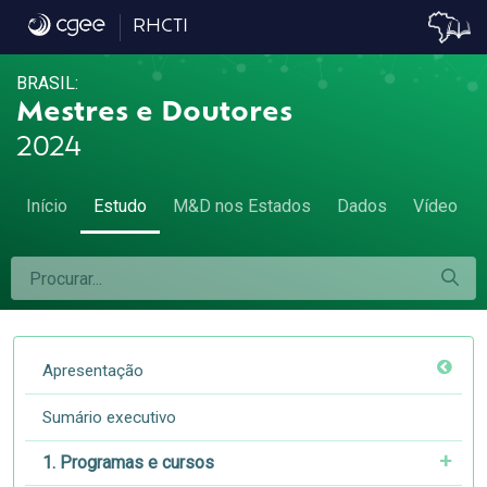
4.6 Matriz de mobilidade - 4.6 Matriz de m
RHCTI
BRASIL:
Mestres e Doutores
2024
Início
Estudo
M&D nos Estados
Dados
Vídeo
Apresentação
Sumário executivo
1. Programas e cursos